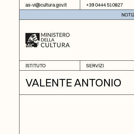
Vai al contenuto
as-vi@cultura.gov.it
+39 0444 510827
NOTIZIE:
ISTITUTO
SERVIZI
Chi siamo
Sala studio
VALENTE ANTONIO
Informazioni
Ricerche
Sezione di Bassano del
Fotoriproduzione
Grappa
Biblioteca
Amministrazione
trasparente