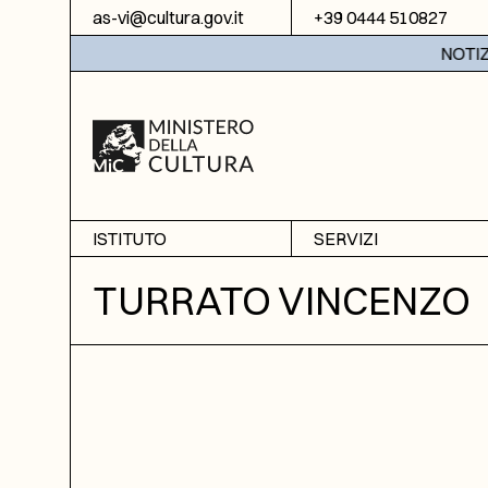
Vai al contenuto
as-vi@cultura.gov.it
+39 0444 510827
NOTIZIE:
ISTITUTO
SERVIZI
Chi siamo
Sala studio
TURRATO VINCENZO
Informazioni
Ricerche
Sezione di Bassano del
Fotoriproduzione
Grappa
Biblioteca
Amministrazione
trasparente