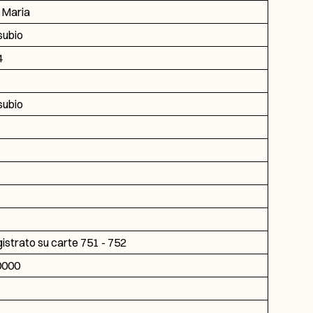
 Maria
asubio
4
asubio
gistrato su carte 751 - 752
0000