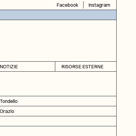
Facebook
Instagram
NOTIZIE
RISORSE ESTERNE
Avvisi
SIAS
Rubrica
SIUSA
DGA
Tondello
ICAR
Orazio