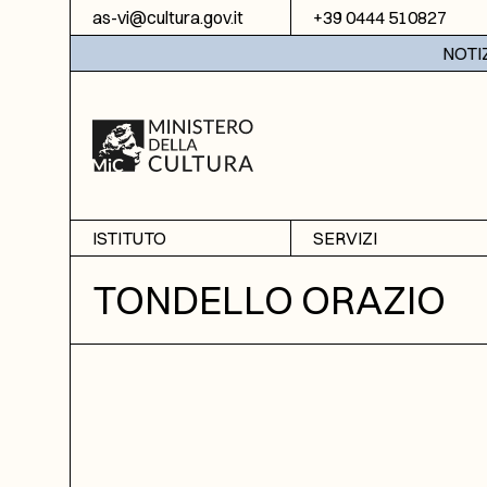
Vai al contenuto
as-vi@cultura.gov.it
+39 0444 510827
NOTIZIE:
ISTITUTO
SERVIZI
Chi siamo
Sala studio
TONDELLO ORAZIO
Informazioni
Ricerche
Sezione di Bassano del
Fotoriproduzione
Grappa
Biblioteca
Amministrazione
trasparente