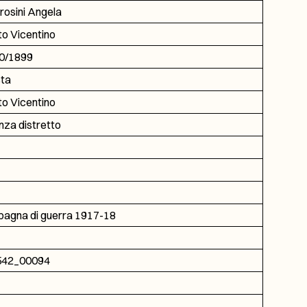
osini Angela
to Vicentino
0/1899
sta
to Vicentino
nza distretto
agna di guerra 1917-18
542_00094