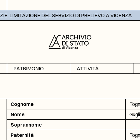
: LIMITAZIONE DEL SERVIZIO DI PRELIEVO A VICENZA
PATRIMONIO
ATTIVITÀ
Archivi
Mostre
Banche dati
Didattica
Cognome
Tog
Nome
Gugl
Soprannome
Paternità
Togn