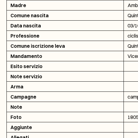
Madre
Ambr
Comune nascita
Quin
Data nascita
03/1
Professione
cicli
Comune iscrizione leva
Quin
Mandamento
Vice
Esito servizio
Note servizio
Arma
Campagne
camp
Note
Foto
180
Aggiunte
Allegati