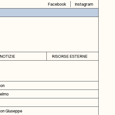
Facebook
Instagram
NOTIZIE
RISORSE ESTERNE
Avvisi
SIAS
Rubrica
SIUSA
DGA
non
ICAR
ielmo
on Giuseppe