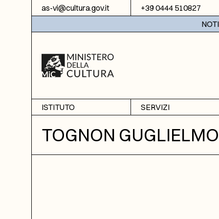
Vai al contenuto
as-vi@cultura.gov.it
+39 0444 510827
NOTIZIE
ISTITUTO
SERVIZI
Chi siamo
Sala studio
TOGNON GUGLIELMO
Informazioni
Ricerche
Sezione di Bassano del
Fotoriproduzione
Grappa
Biblioteca
Amministrazione
trasparente