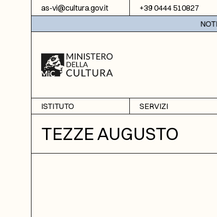
Vai al contenuto
as-vi@cultura.gov.it
+39 0444 510827
NOTIZIE
ISTITUTO
SERVIZI
Chi siamo
Sala studio
TEZZE AUGUSTO
Informazioni
Ricerche
Sezione di Bassano del
Fotoriproduzione
Grappa
Biblioteca
Amministrazione
trasparente