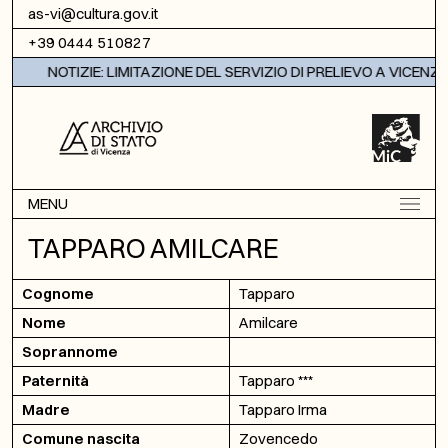
Vai al contenuto
as-vi@cultura.gov.it
+39 0444 510827
NOTIZIE: LIMITAZIONE DEL SERVIZIO DI PRELIEVO A VICENZA
MENU
TAPPARO AMILCARE
Cognome
Tapparo
Nome
Amilcare
Soprannome
Paternità
Tapparo ***
Madre
Tapparo Irma
Comune nascita
Zovencedo