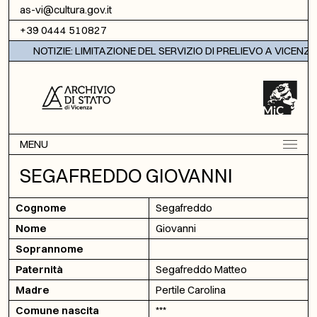
Vai al contenuto
as-vi@cultura.gov.it
+39 0444 510827
NOTIZIE: LIMITAZIONE DEL SERVIZIO DI PRELIEVO A VICENZA
MENU
SEGAFREDDO GIOVANNI
Cognome
Segafreddo
Nome
Giovanni
Soprannome
Paternità
Segafreddo Matteo
Madre
Pertile Carolina
Comune nascita
***