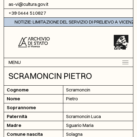
Vai al contenuto
as-vi@cultura.gov.it
+39 0444 510827
NOTIZIE: LIMITAZIONE DEL SERVIZIO DI PRELIEVO A VICENZA
MENU
SCRAMONCIN PIETRO
Cognome
Scramoncin
Nome
Pietro
Soprannome
Paternità
Scramoncin Luca
Madre
Sguario Maria
Comune nascita
Solagna