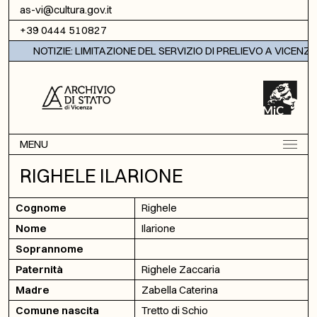
Vai al contenuto
as-vi@cultura.gov.it
+39 0444 510827
NOTIZIE: LIMITAZIONE DEL SERVIZIO DI PRELIEVO A VICENZA
MENU
RIGHELE ILARIONE
Cognome
Righele
Nome
Ilarione
Soprannome
Paternità
Righele Zaccaria
Madre
Zabella Caterina
Comune nascita
Tretto di Schio