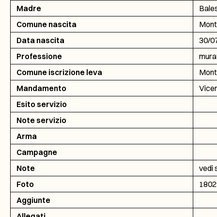
Madre
Bale
Comune nascita
Mont
Data nascita
30/0
Professione
mura
Comune iscrizione leva
Mont
Mandamento
Vicen
Esito servizio
Note servizio
Arma
Campagne
Note
vedi 
Foto
1802
Aggiunte
Allegati