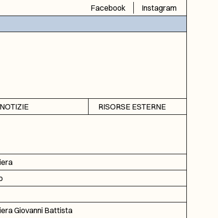
Facebook
Instagram
NOTIZIE
RISORSE ESTERNE
Avvisi
SIAS
Rubrica
SIUSA
DGA
iera
ICAR
o
era Giovanni Battista