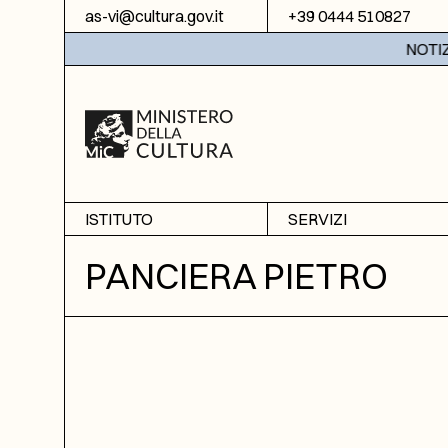
Vai al contenuto
as-vi@cultura.gov.it
+39 0444 510827
NOTIZIE:
ISTITUTO
SERVIZI
Chi siamo
Sala studio
PANCIERA PIETRO
Informazioni
Ricerche
Sezione di Bassano del
Fotoriproduzione
Grappa
Biblioteca
Amministrazione
trasparente