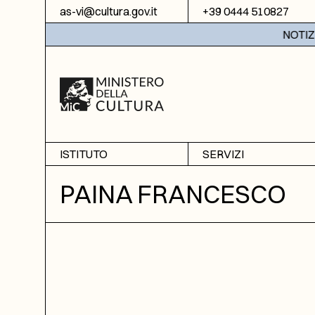
Vai al contenuto
as-vi@cultura.gov.it
+39 0444 510827
NOTIZIE: 
ISTITUTO
SERVIZI
Chi siamo
Sala studio
PAINA FRANCESCO
Informazioni
Ricerche
Sezione di Bassano del
Fotoriproduzione
Grappa
Biblioteca
Amministrazione
trasparente