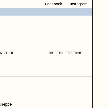
Facebook
Instagram
NOTIZIE
RISORSE ESTERNE
Avvisi
SIAS
Rubrica
SIUSA
DGA
ICAR
iuseppe