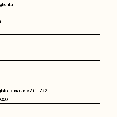
gherita
4
gistrato su carte 311 - 312
0000