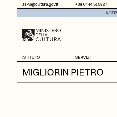
Vai al contenuto
as-vi@cultura.gov.it
+39 0444 510827
NOTIZIE:
ISTITUTO
SERVIZI
Chi siamo
Sala studio
MIGLIORIN PIETRO
Informazioni
Ricerche
Sezione di Bassano del
Fotoriproduzione
Grappa
Biblioteca
Amministrazione
trasparente