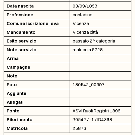
Data nascita
03/09/1899
Professione
contadino
Comune iscrizione leva
Vicenza
Mandamento
Vicenza città
Esito servizio
passato 2^ categoria
Note servizio
matricola 5728
Arma
Campagne
Note
Foto
180542_00397
Aggiunte
Allegati
Fonte
ASVI Ruoli Registri 1899
Riferimento
R0542 / -1 / ID4398
Matricola
25873