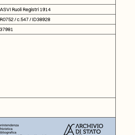
ASVI Ruoli Registri 1914
R0752 / c.547 / ID38928
37981