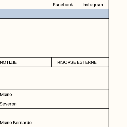
Facebook
Instagram
NOTIZIE
RISORSE ESTERNE
Avvisi
SIAS
Rubrica
SIUSA
DGA
Maino
ICAR
Severon
Maino Bernardo