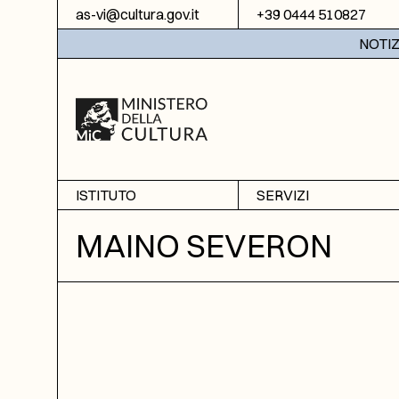
Vai al contenuto
as-vi@cultura.gov.it
+39 0444 510827
NOTIZIE:
ISTITUTO
SERVIZI
Chi siamo
Sala studio
MAINO SEVERON
Informazioni
Ricerche
Sezione di Bassano del
Fotoriproduzione
Grappa
Biblioteca
Amministrazione
trasparente