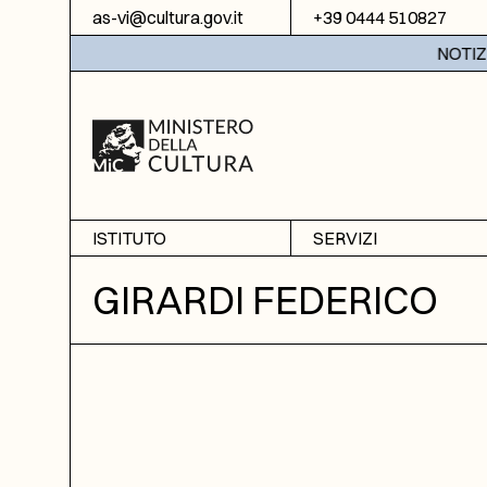
Vai al contenuto
as-vi@cultura.gov.it
+39 0444 510827
NOTIZIE:
ISTITUTO
SERVIZI
Chi siamo
Sala studio
GIRARDI FEDERICO
Informazioni
Ricerche
Sezione di Bassano del
Fotoriproduzione
Grappa
Biblioteca
Amministrazione
trasparente