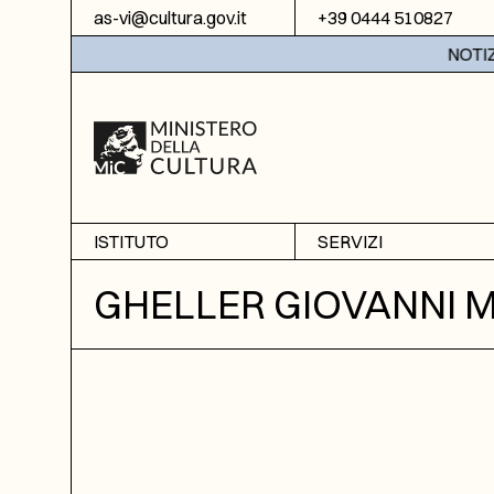
Vai al contenuto
as-vi@cultura.gov.it
+39 0444 510827
NOTIZIE:
ISTITUTO
SERVIZI
Chi siamo
Sala studio
GHELLER GIOVANNI 
Informazioni
Ricerche
Sezione di Bassano del
Fotoriproduzione
Grappa
Biblioteca
Amministrazione
trasparente