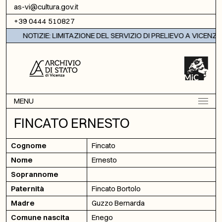
Vai al contenuto
as-vi@cultura.gov.it
+39 0444 510827
NOTIZIE: LIMITAZIONE DEL SERVIZIO DI PRELIEVO A VICENZA
MENU
FINCATO ERNESTO
Cognome
Fincato
Nome
Ernesto
Soprannome
Paternità
Fincato Bortolo
Madre
Guzzo Bernarda
Comune nascita
Enego