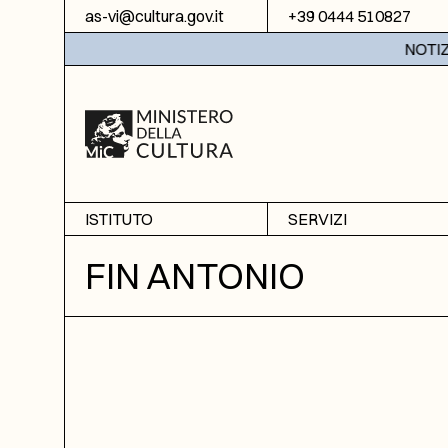
Vai al contenuto
as-vi@cultura.gov.it
+39 0444 510827
NOTIZIE: 
ISTITUTO
SERVIZI
Chi siamo
Sala studio
FIN ANTONIO
Informazioni
Ricerche
Sezione di Bassano del
Fotoriproduzione
Grappa
Biblioteca
Amministrazione
trasparente