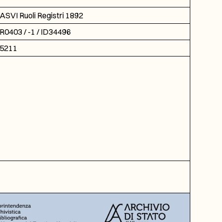
ASVI Ruoli Registri 1892
R0403 / -1 / ID34496
5211