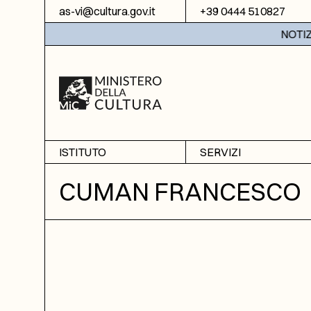
Vai al contenuto
as-vi@cultura.gov.it
+39 0444 510827
NOTIZIE:
ISTITUTO
SERVIZI
Chi siamo
Sala studio
CUMAN FRANCESCO
Informazioni
Ricerche
Sezione di Bassano del
Fotoriproduzione
Grappa
Biblioteca
Amministrazione
trasparente