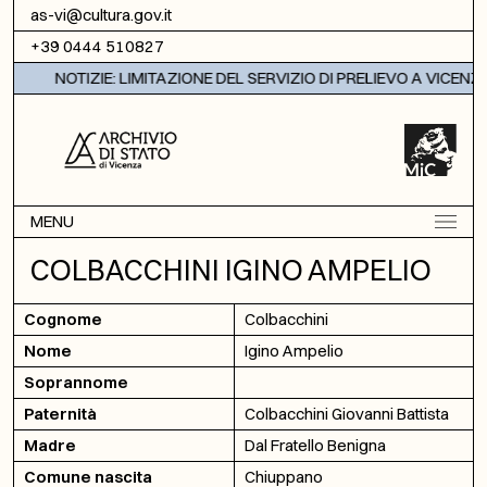
Vai al contenuto
as-vi@cultura.gov.it
+39 0444 510827
NOTIZIE: LIMITAZIONE DEL SERVIZIO DI PRELIEVO A VICENZA
MENU
COLBACCHINI IGINO AMPELIO
Cognome
Colbacchini
Nome
Igino Ampelio
Soprannome
Paternità
Colbacchini Giovanni Battista
Madre
Dal Fratello Benigna
Comune nascita
Chiuppano