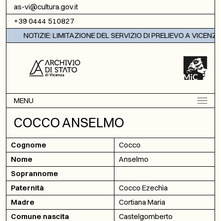
Vai al contenuto
as-vi@cultura.gov.it
+39 0444 510827
NOTIZIE: LIMITAZIONE DEL SERVIZIO DI PRELIEVO A VICENZA
MENU
COCCO ANSELMO
Cognome
Cocco
Nome
Anselmo
Soprannome
Paternità
Cocco Ezechìa
Madre
Cortiana Maria
Comune nascita
Castelgomberto