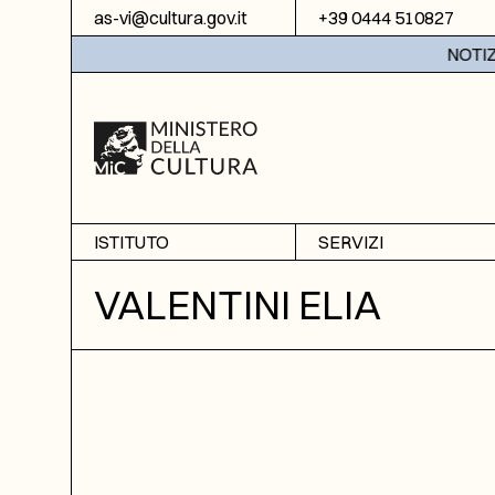
Vai al contenuto
as-vi@cultura.gov.it
+39 0444 510827
NOTIZIE:
ISTITUTO
SERVIZI
Chi siamo
Sala studio
VALENTINI ELIA
Informazioni
Ricerche
Sezione di Bassano del
Fotoriproduzione
Grappa
Biblioteca
Amministrazione
trasparente