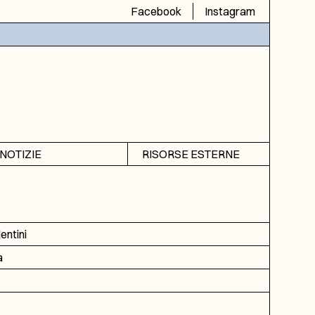
Facebook
Instagram
NOTIZIE
RISORSE ESTERNE
Avvisi
SIAS
Rubrica
SIUSA
DGA
entini
ICAR
a