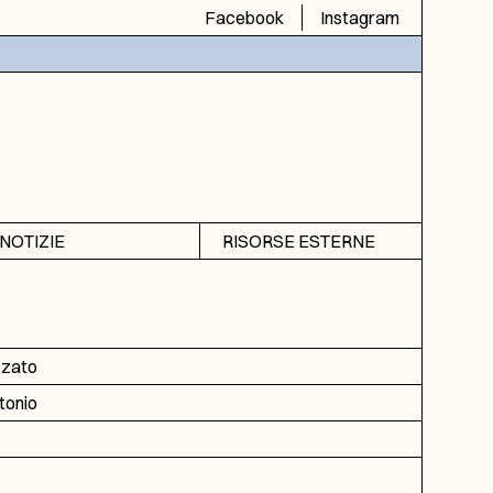
Facebook
Instagram
NOTIZIE
RISORSE ESTERNE
Avvisi
SIAS
Rubrica
SIUSA
DGA
zzato
ICAR
tonio