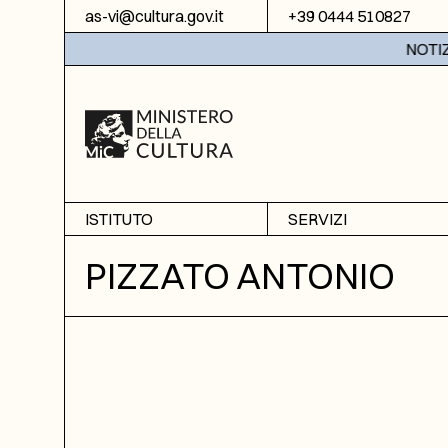
Vai al contenuto
as-vi@cultura.gov.it
+39 0444 510827
NOTIZIE:
ISTITUTO
SERVIZI
Chi siamo
Sala studio
PIZZATO ANTONIO
Informazioni
Ricerche
Sezione di Bassano del
Fotoriproduzione
Grappa
Biblioteca
Amministrazione
trasparente