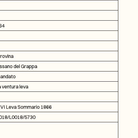
64
lrovina
ssano del Grappa
mandato
a ventura leva
VI Leva Sommario 1866
018/L0018/5730