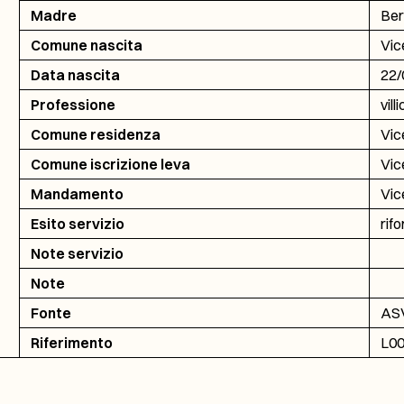
Madre
Ber
Comune nascita
Vic
Data nascita
22/
Professione
vill
Comune residenza
Vic
Comune iscrizione leva
Vic
Mandamento
Vic
Esito servizio
rif
Note servizio
Note
Fonte
ASV
Riferimento
L00