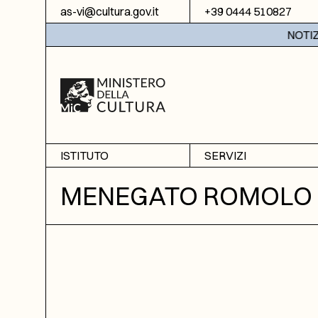
Vai al contenuto
as-vi@cultura.gov.it
+39 0444 510827
NOTIZIE:
ISTITUTO
SERVIZI
Chi siamo
Sala studio
MENEGATO ROMOLO
Informazioni
Ricerche
Sezione di Bassano del
Fotoriproduzione
Grappa
Biblioteca
Amministrazione
trasparente