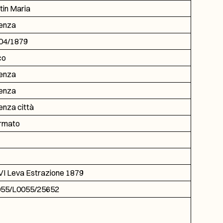
tin Maria
enza
04/1879
ico
enza
enza
enza città
ormato
I Leva Estrazione 1879
55/L0055/25652