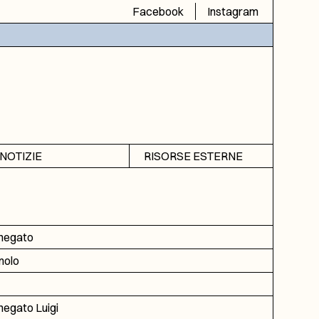
Facebook
Instagram
NOTIZIE
RISORSE ESTERNE
Avvisi
SIAS
Rubrica
SIUSA
DGA
negato
ICAR
molo
egato Luigi