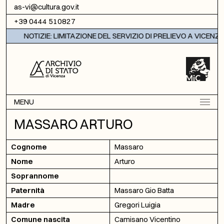
Vai al contenuto
as-vi@cultura.gov.it
+39 0444 510827
NOTIZIE: LIMITAZIONE DEL SERVIZIO DI PRELIEVO A VICENZA
MENU
MASSARO ARTURO
Cognome
Massaro
Nome
Arturo
Soprannome
Paternità
Massaro Gio Batta
Madre
Gregori Luigia
Comune nascita
Camisano Vicentino