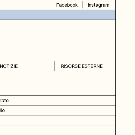
Facebook
Instagram
NOTIZIE
RISORSE ESTERNE
Avvisi
SIAS
Rubrica
SIUSA
DGA
rato
ICAR
lio