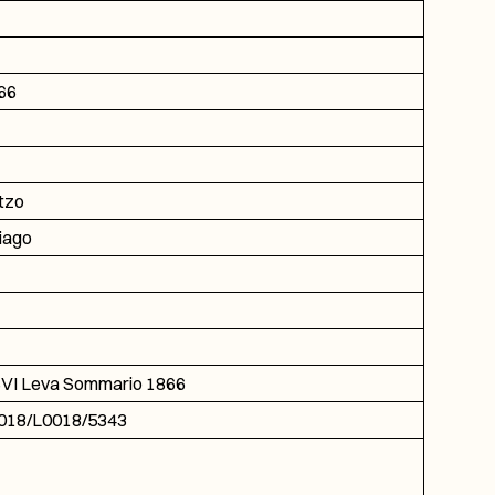
66
tzo
iago
VI Leva Sommario 1866
018/L0018/5343