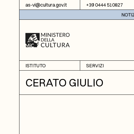
Vai al contenuto
as-vi@cultura.gov.it
+39 0444 510827
NOTIZIE:
ISTITUTO
SERVIZI
Chi siamo
Sala studio
CERATO GIULIO
Informazioni
Ricerche
Sezione di Bassano del
Fotoriproduzione
Grappa
Biblioteca
Amministrazione
trasparente